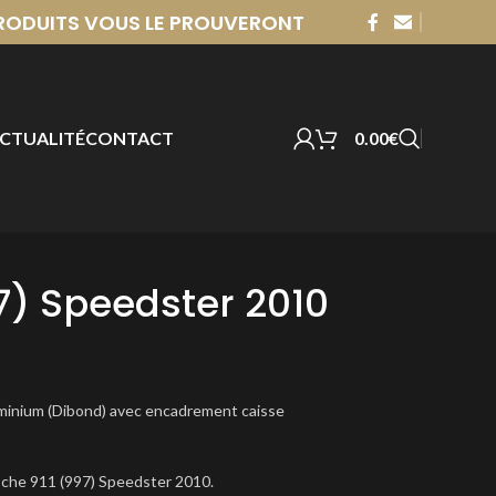
 PRODUITS VOUS LE PROUVERONT
CTUALITÉ
CONTACT
0.00
€
7) Speedster 2010
uminium (Dibond) avec encadrement caisse
sche 911 (997) Speedster 2010.