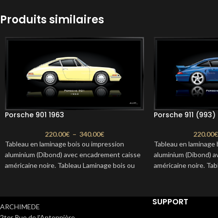
Produits similaires
Porsche 901 1963
Porsche 911 (993)
220.00
€
–
340.00
€
220.00
Tableau en laminage bois ou impression
Tableau en laminage 
aluminium (Dibond) avec encadrement caisse
aluminium (Dibond) 
américaine noire. Tableau Laminage bois ou
américaine noire. Ta
Dibond de la Porsche 901 de 1963. Format :
Dibond de la Porsche
100 x 50 cm ou 80 x 40 cm Délais : 2 à 3
Format : 100 x 50 cm 
semaines
à 3 semaines
SUPPORT
ARCHIMEDE
2ter Rue de l'Antonnière