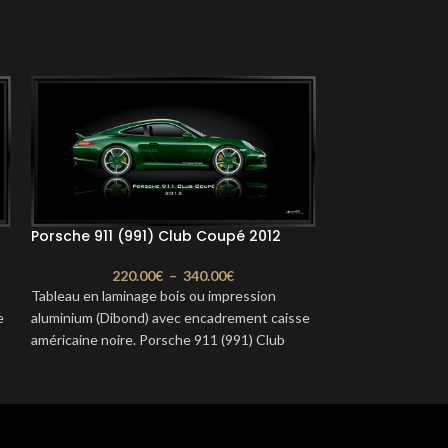
Porsche 911 (991) Club Coupé 2012
Porsche 911 (99
220.00
€
–
340.00
€
220.
Tableau en laminage bois ou impression
Tableau en lamina
e
aluminium (Dibond) avec encadrement caisse
aluminium (Dibon
américaine noire. Porsche 911 (991) Club
américaine noire.
Coupé 2012. Format : 100 x 50 cm ou 80 x 40
2013 Rouge Forma
cm Délais : 2 à 3 semaines
cm Délais : 2 à 3 