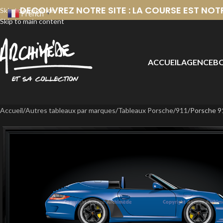
DECOUVREZ NOTRE SITE : LA COURSE EST NOT
Skip to navigation
French
▼
Skip to main content
ACCUEIL
AGENCE
BO
Accueil
Autres tableaux par marques
Tableaux Porsche
911
Porsche 9