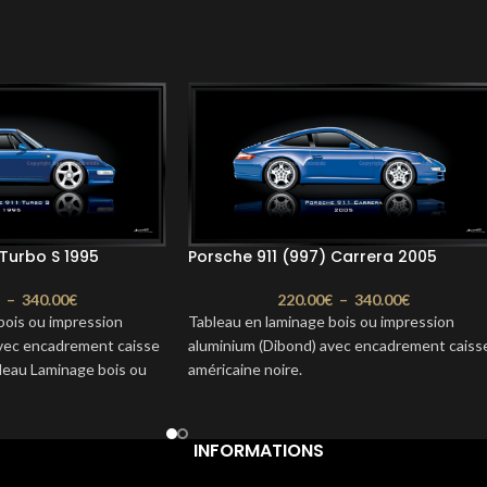
 Turbo S 1995
Porsche 911 (997) Carrera 2005
€
–
340.00
€
220.00
€
–
340.00
€
bois ou impression
Tableau en laminage bois ou impression
avec encadrement caisse
aluminium (Dibond) avec encadrement caiss
bleau Laminage bois ou
américaine noire.
 911 (993) Tubo S 1995.
Porsche 911 (997) Sport Carrera 2005.
ou 80 x 40 cm Délais : 2
Format : 100 x 50 cm ou 80 x 40 cm
Délais : 2 à 3 semaines
INFORMATIONS