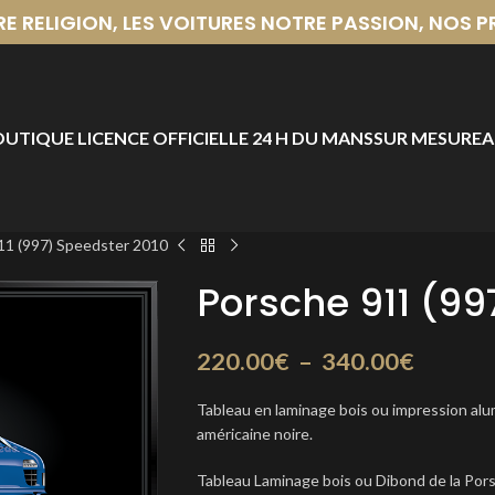
RE RELIGION, LES VOITURES NOTRE PASSION, NOS
UTIQUE LICENCE OFFICIELLE 24 H DU MANS
SUR MESURE
A
11 (997) Speedster 2010
Porsche 911 (99
220.00
€
–
340.00
€
Tableau en laminage bois ou impression al
américaine noire.
Tableau Laminage bois ou Dibond de la Por